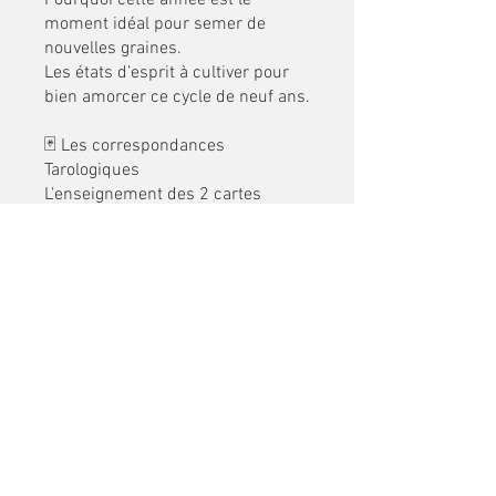
Pourquoi cette année est le
moment idéal pour semer de
nouvelles graines.
Les états d’esprit à cultiver pour
bien amorcer ce cycle de neuf ans.
🃏 Les correspondances
Tarologiques
L'enseignement des 2 cartes
majeures de cette prochaine
année.
Comment ces deux archétypes
dialoguent pour vous aider à créer
votre nouvelle histoire.
🪄 Une approche accessible
Pas besoin d’être astrologue ou
tarologue : cette masterclass est
pensée pour toutes celles et ceux
qui souhaitent mieux naviguer
dans le temps et agir en phase